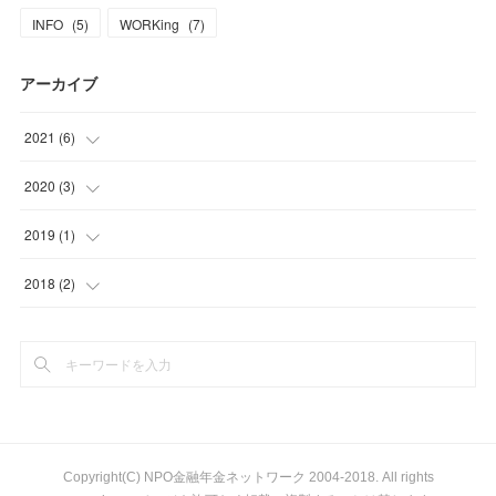
INFO
(
5
)
WORKing
(
7
)
アーカイブ
2021
(
6
)
(
5
)
2020
(
3
)
(
1
)
(
1
)
2019
(
1
)
(
1
)
(
1
)
2018
(
2
)
(
1
)
(
2
)
Copyright(C) NPO金融年金ネットワーク 2004-2018. All rights