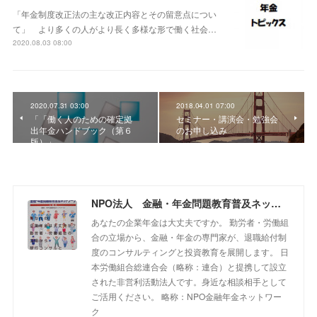
「年金制度改正法の主な改正内容とその留意点につい
て」 より多くの人がより長く多様な形で働く社会…
2020.08.03 08:00
2020.07.31 03:00
2018.04.01 07:00
「「働く人のための確定拠
セミナー・講演会・勉強会
出年金ハンドブック（第６
のお申し込み
版）」
NPO法人 金融・年金問題教育普及ネットワーク
あなたの企業年金は大丈夫ですか。 勤労者・労働組
合の立場から、金融・年金の専門家が、退職給付制
度のコンサルティングと投資教育を展開します。 日
本労働組合総連合会（略称：連合）と提携して設立
された非営利活動法人です。身近な相談相手として
ご活用ください。 略称：NPO金融年金ネットワー
ク