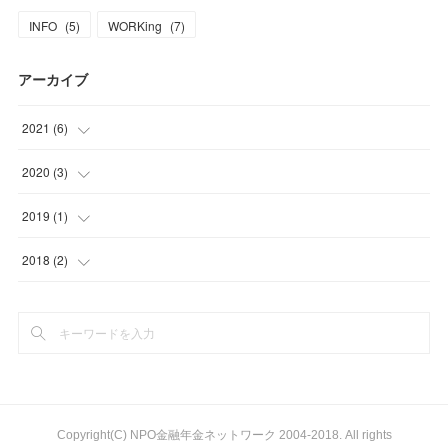
INFO
(
5
)
WORKing
(
7
)
アーカイブ
2021
(
6
)
(
5
)
2020
(
3
)
(
1
)
(
1
)
2019
(
1
)
(
1
)
(
1
)
2018
(
2
)
(
1
)
(
2
)
Copyright(C) NPO金融年金ネットワーク 2004-2018. All rights